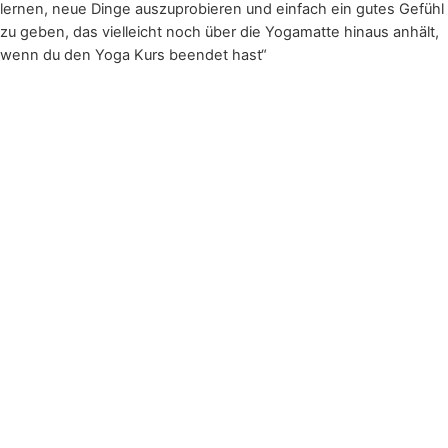
lernen, neue Dinge auszuprobieren und einfach ein gutes Gefühl
zu geben, das vielleicht noch über die Yogamatte hinaus anhält,
wenn du den Yoga Kurs beendet hast“
Anmelden
Das Passwort muss
mindestens 8 Zeichen aus Zahlen und Buchstaben enthalten,
mindestens 1 Großbuchstaben enthalten
Diese Website benutzt Cookies. Wenn du die Website weiter
nutzt, gehen wir von deinem Einverständnis
aus.
Datenschutzerklärung
Angemeldet bleiben