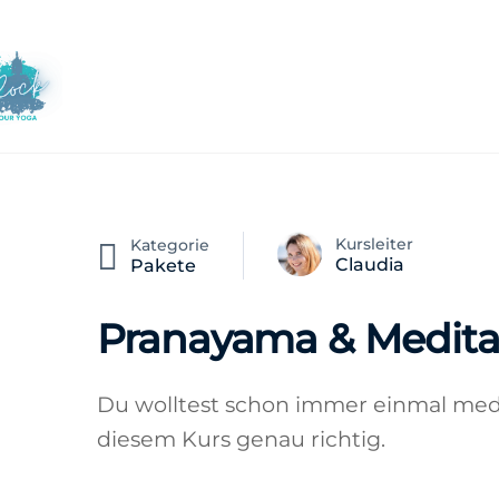
Skip
to
content
Kursleiter
Kategorie
Claudia
Pakete
Pranayama & Meditat
Du wolltest schon immer einmal medi
diesem Kurs genau richtig.