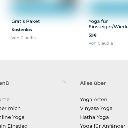
Gratis Paket
Yoga für
Einsteiger/Wiede
Kostenlos
59€
Von Claudia
Von Claudia
Back
enü
Alles über
To
Top
ome
Yoga Arten
ber mich
Vinyasa Yoga
line Yoga
Hatha Yoga
in Einstieg
Yoga für Anfänger