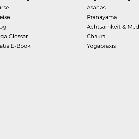
rse
Asanas
eise
Pranayama
log
Achtsamkeit & Med
ga Glossar
Chakra
atis E-Book
Yogapraxis