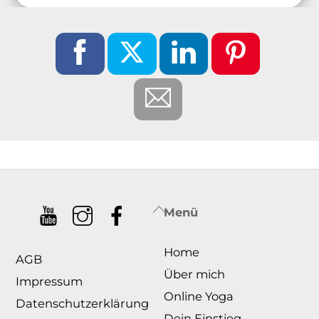
Back
Menü
To
Home
Top
AGB
Über mich
Impressum
Online Yoga
Datenschutzerklärung
Dein Einstieg