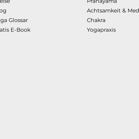
eise
Pranayama
log
Achtsamkeit & Med
ga Glossar
Chakra
atis E-Book
Yogapraxis