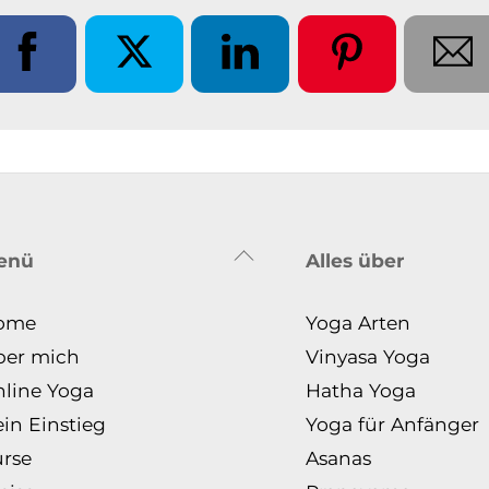
Back
enü
Alles über
To
Top
ome
Yoga Arten
ber mich
Vinyasa Yoga
line Yoga
Hatha Yoga
in Einstieg
Yoga für Anfänger
rse
Asanas