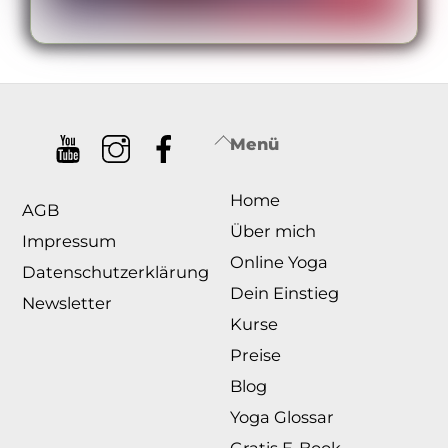
Back
Menü
To
Home
Top
AGB
Über mich
Impressum
Online Yoga
Datenschutzerklärung
Dein Einstieg
Newsletter
Kurse
Preise
Blog
Yoga Glossar
Gratis E-Book