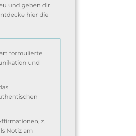
eu und geben dir
Entdecke hier die
art formulierte
unikation und
das
authentischen
firmationen, z.
ls Notiz am