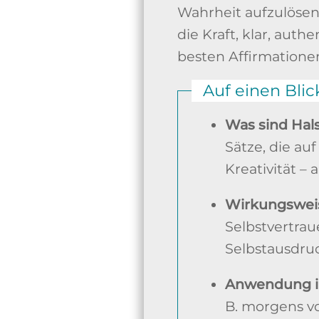
Wahrheit aufzulösen
die Kraft, klar, aut
besten Affirmationen
Auf einen Blic
Was sind Hals
Sätze, die au
Kreativität – 
Wirkungswei
Selbstvertra
Selbstausdruc
Anwendung im
B. morgens vo