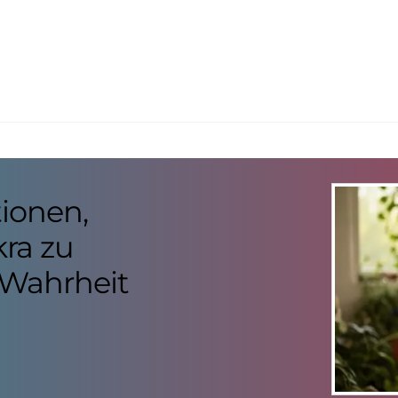
tionen,
ra zu
 Wahrheit