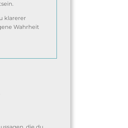
sein.
u klarerer
igene Wahrheit
s
Aussagen, die du