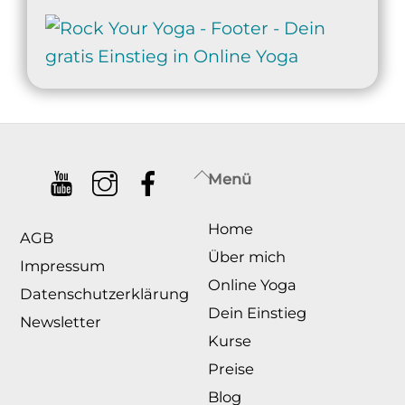
Back
Menü
To
Home
Top
AGB
Über mich
Impressum
Online Yoga
Datenschutzerklärung
Dein Einstieg
Newsletter
Kurse
Preise
Blog