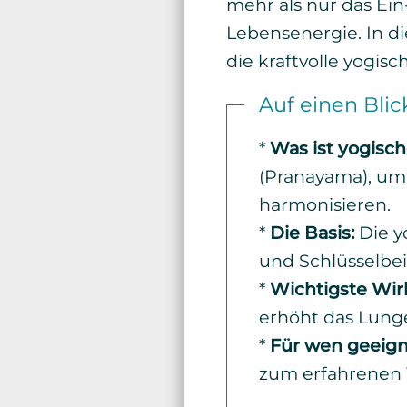
mehr als nur das Ein
Lebensenergie. In di
die kraftvolle yogisc
Auf einen Blic
*
Was ist yogisc
(Pranayama), um
harmonisieren.
*
Die Basis:
Die y
und Schlüsselbei
*
Wichtigste Wir
erhöht das Lung
*
Für wen geeig
zum erfahrenen Yo