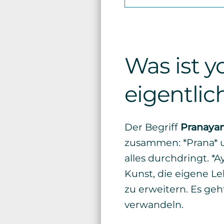
Was ist 
eigentlic
Der Begriff
Pranaya
zusammen: *Prana* u
alles durchdringt. *
Kunst, die eigene L
zu erweitern. Es ge
verwandeln.