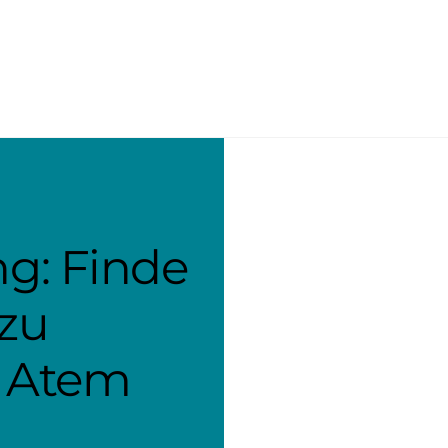
g: Finde
zu
 Atem