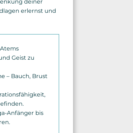
 Lenkung deiner
ndlagen erlernst und
s Atems
und Geist zu
e – Bauch, Brust
ationsfähigkeit,
efinden.
ga-Anfänger bis
ren.