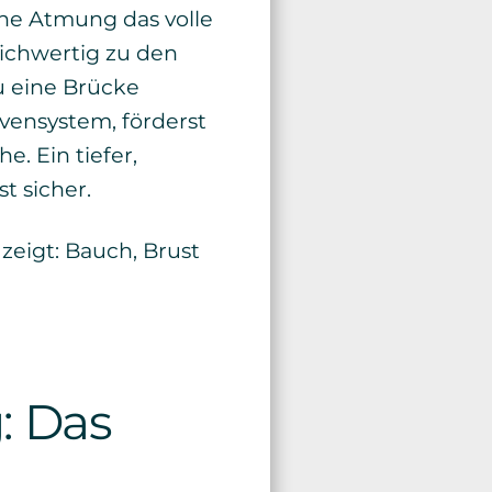
che Atmung das volle
leichwertig zu den
u eine Brücke
vensystem, förderst
. Ein tiefer,
t sicher.
: Das