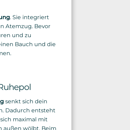
mung
. Sie integriert
en Atemzug. Bevor
püren und zu
einen Bauch und die
men.
 Ruhepol
ng
senkt sich dein
n. Dadurch entsteht
 sich maximal mit
ch außen wölbt. Beim