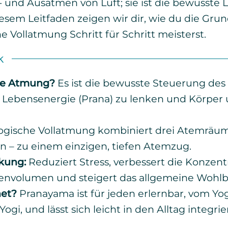
- und Ausatmen von Luft; sie ist die bewusste
esem Leitfaden zeigen wir dir, wie du die Gru
he Vollatmung Schritt für Schritt meisterst.
k
he Atmung?
Es ist die bewusste Steuerung de
 Lebensenergie (Prana) zu lenken und Körper 
ogische Vollatmung kombiniert drei Atemräum
n – zu einem einzigen, tiefen Atemzug.
kung:
Reduziert Stress, verbessert die Konzentr
envolumen und steigert das allgemeine Wohlb
net?
Pranayama ist für jeden erlernbar, vom Yo
gi, und lässt sich leicht in den Alltag integrie