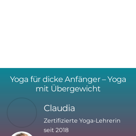
Skip
to
content
Yoga für dicke Anfänger – Yoga
mit Übergewicht
Claudia
Zertifizierte Yoga-Lehrerin
seit 2018