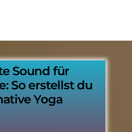
te Sound für
: So erstellst du
mative Yoga