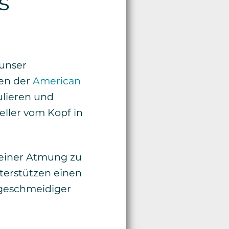
s
 unser
en der
American
ulieren und
eller vom Kopf in
deiner Atmung zu
terstützen einen
 geschmeidiger