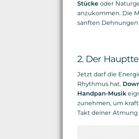
Stücke
oder Naturger
anzukommen. Die Mus
sanften Dehnungen 
2. Der Haupttei
Jetzt darf die Energ
Rhythmus hat.
Downt
Handpan-Musik
eign
zunehmen, um kraftv
Takt deiner Atmung 