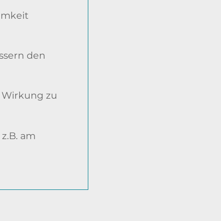
amkeit
essern den
e Wirkung zu
 z.B. am