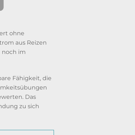
iert ohne
Strom aus Reizen
r noch im
are Fähigkeit, die
tsamkeitsübungen
ewerten. Das
ndung zu sich