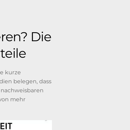
ren? Die
teile
ne kurze
udien belegen, dass
u nachweisbaren
 von mehr