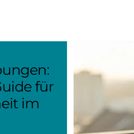
bungen:
Guide für
eit im