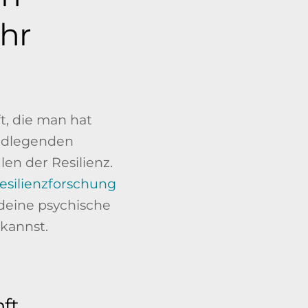
hr
t, die man hat
undlegenden
n der Resilienz.
Resilienzforschung
deine psychische
 kannst.
ft