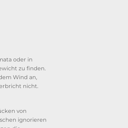
mata oder in
ewicht zu finden.
h dem Wind an,
erbricht nicht.
rücken von
nschen ignorieren