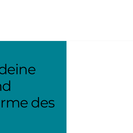
 deine
nd
ürme des