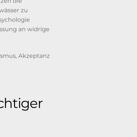
tzen die
ewässer zu
sychologie
assung an widrige
chtiger