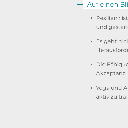
Auf einen Bl
Resilienz i
und gestär
Es geht nic
Herausford
Die Fähigke
Akzeptanz,
Yoga und A
aktiv zu tra