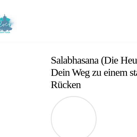
Skip
to
content
Salabhasana (Die Heu
Dein Weg zu einem st
Rücken
Claudia
Zertifizierte Y
2018