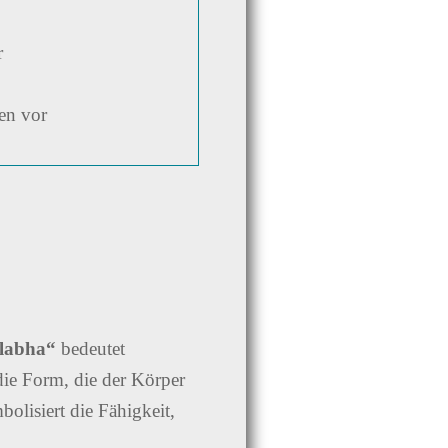
r
en vor
labha“
bedeutet
die Form, die der Körper
olisiert die Fähigkeit,