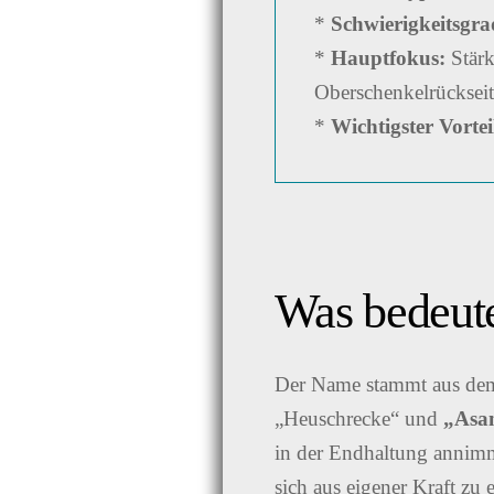
*
Schwierigkeitsgra
*
Hauptfokus:
Stärk
Oberschenkelrücksei
*
Wichtigster Vortei
Was bedeute
Der Name stammt aus dem
„Heuschrecke“ und
„Asa
in der Endhaltung annimmt
sich aus eigener Kraft zu