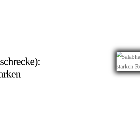
schrecke):
arken
oga-Lehrerin seit