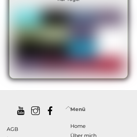
Back
Menü
To
Home
Top
AGB
Über mich