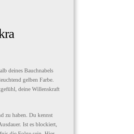
kra
halb deines Bauchnabels
 leuchtend gelben Farbe.
tgefühl, deine Willenskraft
and zu haben. Du kennst
sdauer. Ist es blockiert,
is die Folge sein. Hier