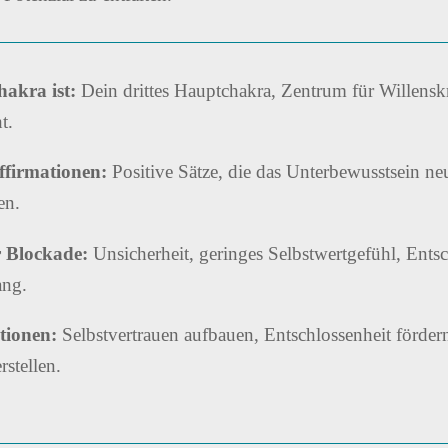
akra ist:
Dein drittes Hauptchakra, Zentrum für Willenskr
t.
ffirmationen:
Positive Sätze, die das Unterbewusstsein ne
en.
 Blockade:
Unsicherheit, geringes Selbstwertgefühl, Ent
ang.
tionen:
Selbstvertrauen aufbauen, Entschlossenheit förder
stellen.