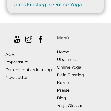
Back
Menü
To
Home
Top
AGB
Über mich
Impressum
Online Yoga
Datenschutzerklärung
Dein Einstieg
Newsletter
Kurse
Preise
Blog
Yoga Glossar