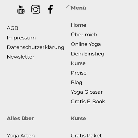
Back
Menü
To
Home
Top
AGB
Über mich
Impressum
Online Yoga
Datenschutzerklärung
Dein Einstieg
Newsletter
Kurse
Preise
Blog
Yoga Glossar
Gratis E-Book
Alles über
Kurse
Yoga Arten
Gratis Paket