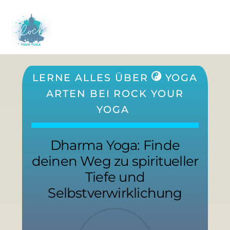
Skip
to
M
content
LERNE ALLES ÜBER
YOGA
ARTEN
BEI ROCK YOUR
YOGA
Dharma Yoga: Finde
deinen Weg zu spiritueller
Tiefe und
Selbstverwirklichung