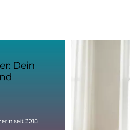
r: Dein
und
rerin seit 2018