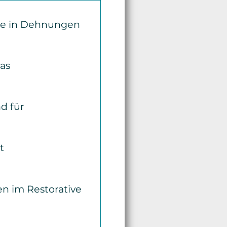
ite in Dehnungen
das
d für
t
n im Restorative