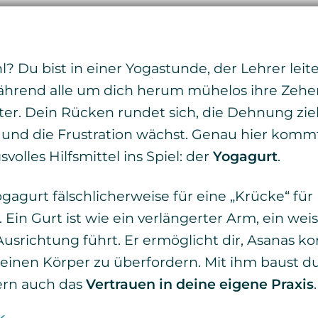
? Du bist in einer Yogastunde, der Lehrer leite
ährend alle um dich herum mühelos ihre Zeh
iter. Dein Rücken rundet sich, die Dehnung z
 und die Frustration wächst. Genau hier kommt
olles Hilfsmittel ins Spiel: der
Yogagurt
.
ogagurt fälschlicherweise für eine „Krücke“ für
l. Ein Gurt ist wie ein verlängerter Arm, ein wei
 Ausrichtung führt. Er ermöglicht dir, Asanas k
einen Körper zu überfordern. Mit ihm baust du
dern auch das
Vertrauen in deine eigene Praxis
.
k