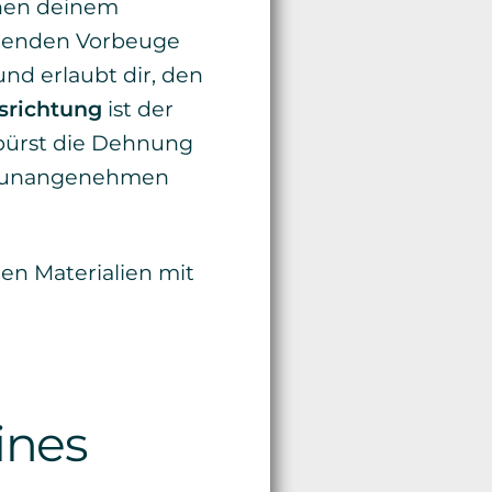
chen deinem
itzenden Vorbeuge
nd erlaubt dir, den
srichtung
ist der
spürst die Dehnung
als unangenehmen
ines