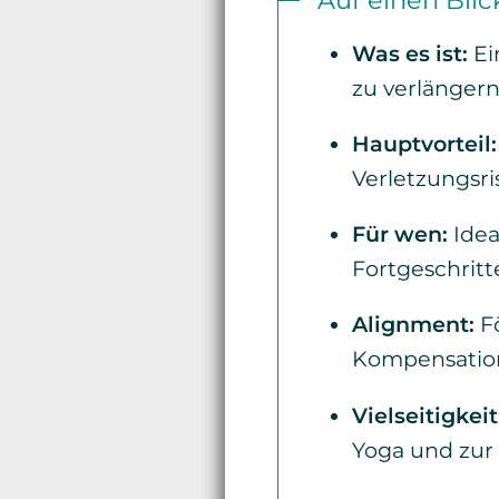
Was es ist:
Ei
zu verlängern
Hauptvorteil:
Verletzungsri
Für wen:
Idea
Fortgeschritt
Alignment:
Fö
Kompensation
Vielseitigkeit
Yoga und zur