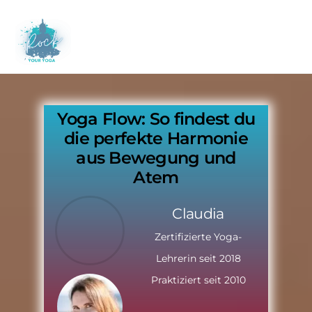
Skip
to
M
content
Yoga Flow: So findest du
die perfekte Harmonie
aus Bewegung und
Atem
Claudia
Zertifizierte Yoga-
Lehrerin seit 2018
Praktiziert seit 2010